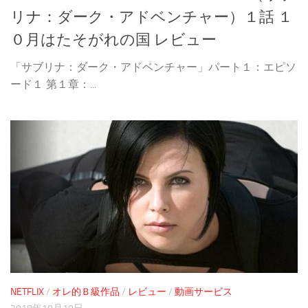
リナ：ダーク・アドベンチャー）１話 １
０月はたそがれの国 レビュー
「サブリナ：ダーク・アドベンチャー」パート１：エピソ
ード１ 第１章：...
NETFLIX
/
オレ的Ｂ級作品
/
レビュー
/
動画サービス