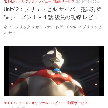
NETFLIX
/
オリジナル
/
レビュー
/
動画サービス
2019年6月25日
Unit42：ブリュッセル サイバー犯罪対策
課 シーズン１－１話 殺意の視線 レビュー
ネットフリックス オリジナル 作品「Unit42：ブリュッセ
ル サイ...
NETFLIX
/
アニメ
/
オリジナル
/
レビュー
/
動画サービス