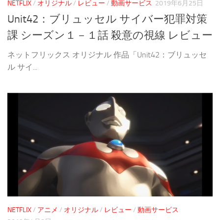
NETFLIX
/
オリジナル
/
レビュー
/
動画サービス
2019年6月25日
Unit42：ブリュッセル サイバー犯罪対策
課 シーズン１－１話 殺意の視線 レビュー
ネットフリックス オリジナル 作品「Unit42：ブリュッセ
ル サイ...
NETFLIX
/
アニメ
/
オリジナル
/
レビュー
/
動画サービス