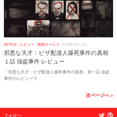
NETFLIX
/
レビュー
/
動画サービス
2018年6月23日
邪悪な天才：ピザ配達人爆死事件の真相
１話 強盗事件 レビュー
「邪悪な天才：ピザ配達人爆死事件の真相」第一話 強盗
事件のレビューで...
次ページへ »
フォロー: