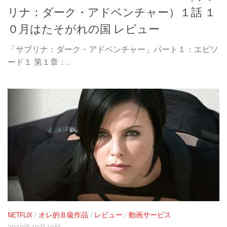
リナ：ダーク・アドベンチャー）１話 １
０月はたそがれの国 レビュー
「サブリナ：ダーク・アドベンチャー」パート１：エピソ
ード１ 第１章：...
NETFLIX
/
オレ的Ｂ級作品
/
レビュー
/
動画サービス