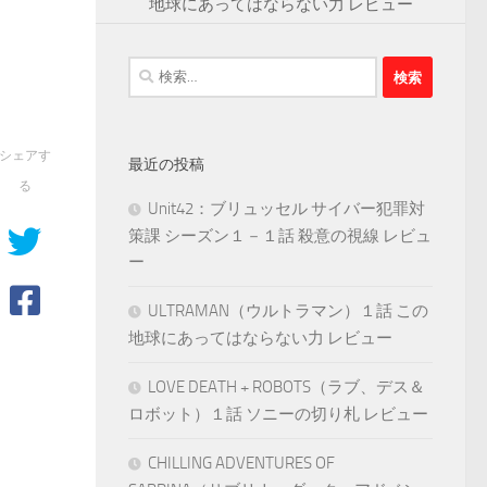
地球にあってはならない力 レビュー
検
索:
シェアす
最近の投稿
る
Unit42：ブリュッセル サイバー犯罪対
策課 シーズン１－１話 殺意の視線 レビュ
ー
ULTRAMAN（ウルトラマン）１話 この
地球にあってはならない力 レビュー
LOVE DEATH + ROBOTS（ラブ、デス＆
ロボット）１話 ソニーの切り札 レビュー
CHILLING ADVENTURES OF