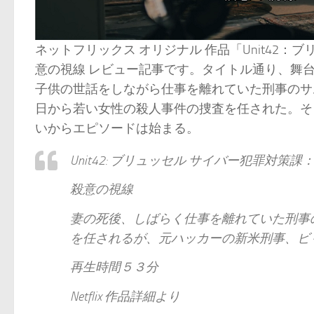
ネットフリックス オリジナル 作品「Unit42
意の視線 レビュー記事です。タイトル通り、舞
子供の世話をしながら仕事を離れていた刑事のサ
日から若い女性の殺人事件の捜査を任された。そ
いからエピソードは始まる。
Unit42: ブリュッセル サイバー犯罪対策
殺意の視線
妻の死後、しばらく仕事を離れていた刑事
を任されるが、元ハッカーの新米刑事、ビ
再生時間５３分
Netflix 作品詳細より