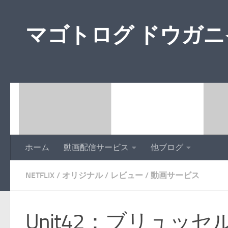
マゴトログ ドウガ
ホーム
動画配信サービス
他ブログ
NETFLIX
/
オリジナル
/
レビュー
/
動画サービス
Unit42：ブリュッ