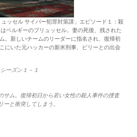
：ブリュッセル サイバー犯罪対策課」エピソード１：殺
台はベルギーのブリュッセル。妻の死後、残された
ム。新しいチームのリーダーに指名され、復帰初
こにいた元ハッカーの新米刑事、ビリーとの出会
課：シーズン１－１
のサム。復帰初日から若い女性の殺人事件の捜査
リーと衝突してしまう。