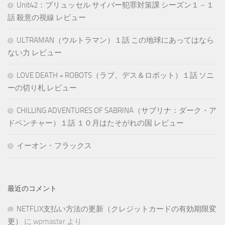
Unit42：ブリュッセル サイバー犯罪対策課 シーズン１－１
話 殺意の視線 レビュー
ULTRAMAN（ウルトラマン）１話 この地球にあってはなら
ない力 レビュー
LOVE DEATH + ROBOTS（ラブ、デス＆ロボット）１話 ソニ
ーの切り札 レビュー
CHILLING ADVENTURES OF SABRINA（サブリナ：ダーク・ア
ドベンチャー）１話 １０月はたそがれの国 レビュー
イーオン・フラックス
最近のコメント
NETFLIX支払い方法の更新（クレジットカードの有効期限変
更）
に
wpmaster
より